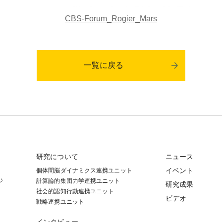
CBS-Forum_Rogier_Mars
一覧に戻る
研究について
ニュース
イベント
個体間脳ダイナミクス連携ユニット
ジ
計算論的集団力学連携ユニット
研究成果
社会的認知⾏動連携ユニット
ビデオ
戦略連携ユニット
インタビュー