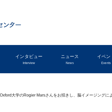
インタビュー
ニュース
イベン
Interview
News
Events
てOxford大学のRogier Marsさんをお招きし、脳イメー